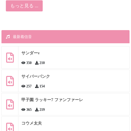
もっと見る ...
最新着信音
サンダーv
350
210
サイバーパンク
257
154
甲子園 ラッキー7 ファンファーレ
365
219
コウメ太夫