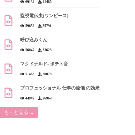
69134
41480
監視電伝虫(ワンピース)
59652
35791
呼び込みくん
56047
33628
マクドナルド- ポテト音
51463
30878
プロフェッショナル 仕事の流儀 の効果音
44949
26969
もっと見る ...