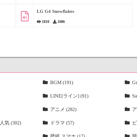
LG G4 Snowflakes
1810
1086
BGM (191)
Gm
LINE[ライン] (91)
Sa
アニメ (282)
ア
気 (302)
ドラマ (57)
ピ
壁紙 スマホ (17)
競