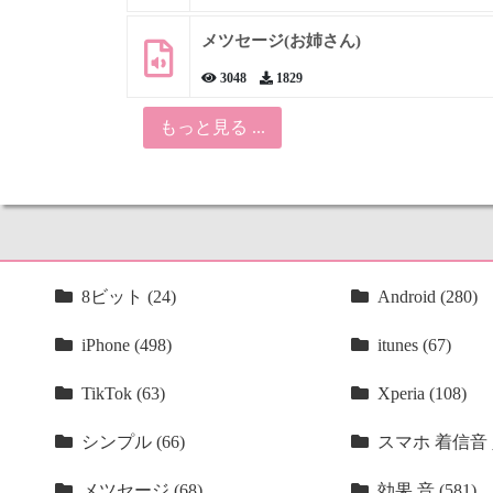
メツセージ(お姉さん)
3048
1829
もっと見る ...
8ビット (24)
Android (280)
iPhone (498)
itunes (67)
TikTok (63)
Xperia (108)
シンプル (66)
スマホ 着信音 人
メツセージ (68)
効果 音 (581)