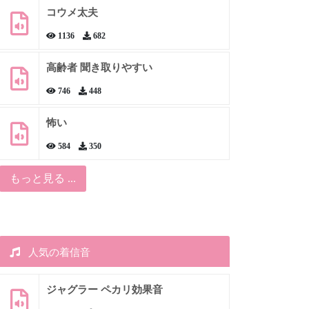
コウメ太夫
1136
682
高齢者 聞き取りやすい
746
448
怖い
584
350
もっと見る ...
人気の着信音
ジャグラー ペカリ効果音