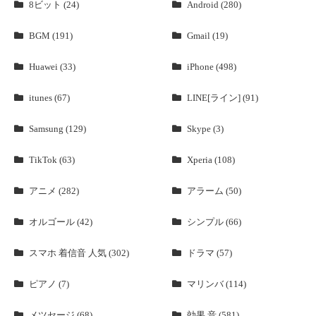
8ビット (24)
Android (280)
BGM (191)
Gmail (19)
Huawei (33)
iPhone (498)
itunes (67)
LINE[ライン] (91)
Samsung (129)
Skype (3)
TikTok (63)
Xperia (108)
アニメ (282)
アラーム (50)
オルゴール (42)
シンプル (66)
スマホ 着信音 人気 (302)
ドラマ (57)
ピアノ (7)
マリンバ (114)
メツセージ (68)
効果 音 (581)