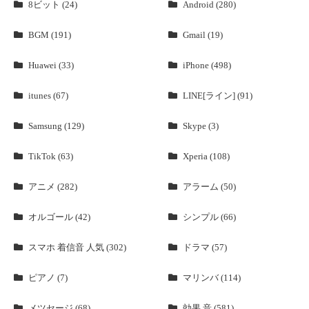
8ビット (24)
Android (280)
BGM (191)
Gmail (19)
Huawei (33)
iPhone (498)
itunes (67)
LINE[ライン] (91)
Samsung (129)
Skype (3)
TikTok (63)
Xperia (108)
アニメ (282)
アラーム (50)
オルゴール (42)
シンプル (66)
スマホ 着信音 人気 (302)
ドラマ (57)
ピアノ (7)
マリンバ (114)
メツセージ (68)
効果 音 (581)