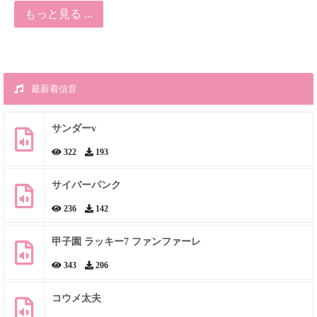
もっと見る ...
最新着信音
サンダーv
322
193
サイバーパンク
236
142
甲子園 ラッキー7 ファンファーレ
343
206
コウメ太夫