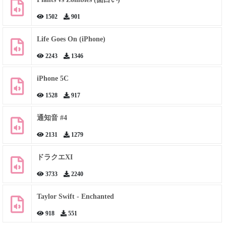
1502
901
Life Goes On (iPhone)
2243
1346
iPhone 5C
1528
917
通知音 #4
2131
1279
ドラクエXI
3733
2240
Taylor Swift - Enchanted
918
551