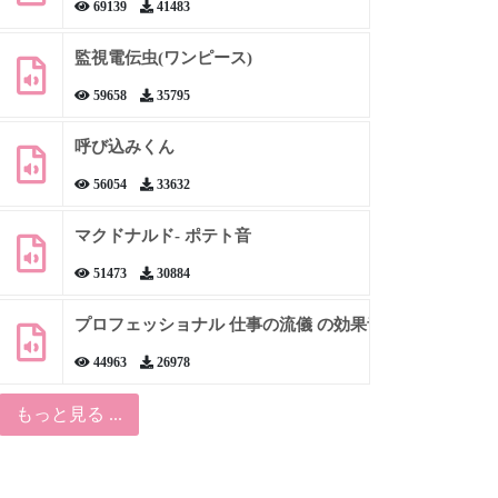
69139
41483
監視電伝虫(ワンピース)
59658
35795
呼び込みくん
56054
33632
マクドナルド- ポテト音
51473
30884
プロフェッショナル 仕事の流儀 の効果音
44963
26978
もっと見る ...