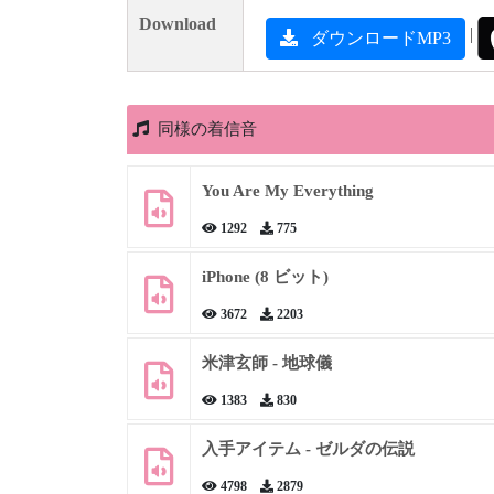
Download
|
ダウンロードMP3
同様の着信音
You Are My Everything
1292
775
iPhone (8 ビット)
3672
2203
米津玄師 - 地球儀
1383
830
入手アイテム - ゼルダの伝説
4798
2879