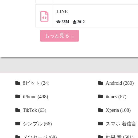
LINE
3354
2012
もっと見る ...
8ビット (24)
Android (280)
iPhone (498)
itunes (67)
TikTok (63)
Xperia (108)
シンプル (66)
スマホ 着信音 人
メツセージ (68)
効果 音 (581)