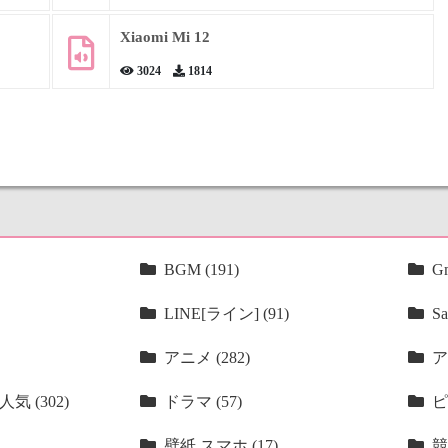
Xiaomi Mi 12
3024
1814
BGM (191)
Gm
LINE[ライン] (91)
Sa
アニメ (282)
ア
気 (302)
ドラマ (57)
ピ
壁紙 スマホ (17)
競