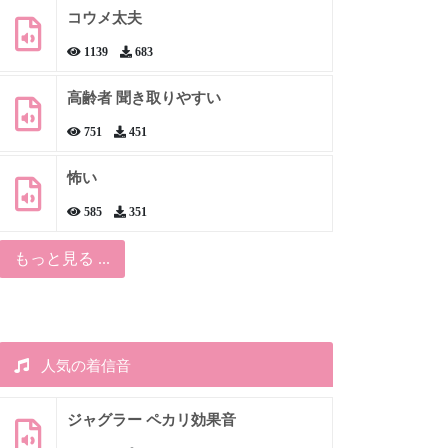
コウメ太夫
1139
683
高齢者 聞き取りやすい
751
451
怖い
585
351
もっと見る ...
人気の着信音
ジャグラー ペカリ効果音