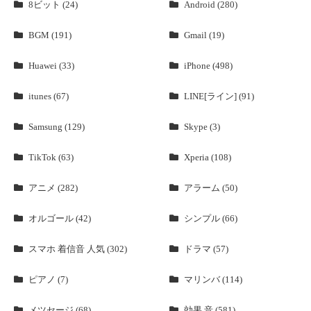
8ビット (24)
Android (280)
BGM (191)
Gmail (19)
Huawei (33)
iPhone (498)
itunes (67)
LINE[ライン] (91)
Samsung (129)
Skype (3)
TikTok (63)
Xperia (108)
アニメ (282)
アラーム (50)
オルゴール (42)
シンプル (66)
スマホ 着信音 人気 (302)
ドラマ (57)
ピアノ (7)
マリンバ (114)
メツセージ (68)
効果 音 (581)