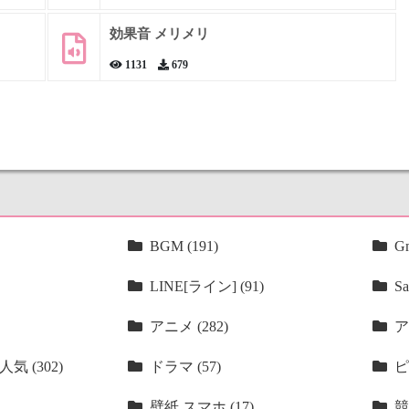
効果音 メリメリ
1131
679
BGM (191)
Gm
LINE[ライン] (91)
Sa
アニメ (282)
ア
気 (302)
ドラマ (57)
ピ
壁紙 スマホ (17)
競