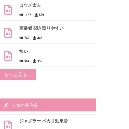
コウメ太夫
1132
679
高齢者 聞き取りやすい
742
445
怖い
584
350
もっと見る ...
人気の着信音
ジャグラー ペカリ効果音