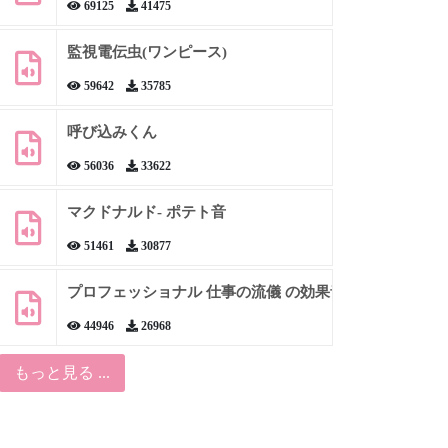
69125
41475
監視電伝虫(ワンピース)
59642
35785
呼び込みくん
56036
33622
マクドナルド- ポテト音
51461
30877
プロフェッショナル 仕事の流儀 の効果音
44946
26968
もっと見る ...