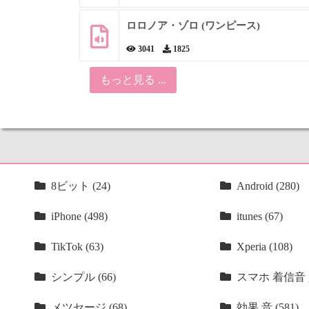
ロロノア・ゾロ (ワンピース)
3041
1825
もっと見る ...
8ビット (24)
Android (280)
iPhone (498)
itunes (67)
TikTok (63)
Xperia (108)
シンプル (66)
スマホ 着信音 人
メツセージ (68)
効果 音 (581)