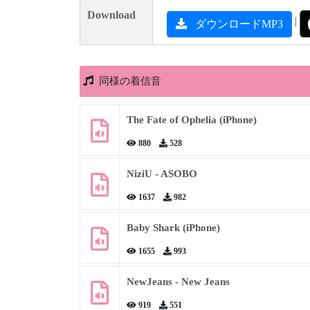
Download
|
ダウンロードMP3
同様の着信音
The Fate of Ophelia (iPhone)
880
528
NiziU - ASOBO
1637
982
Baby Shark (iPhone)
1655
993
NewJeans - New Jeans
919
551