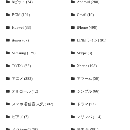
8ビット (24)
Android (280)
BGM (191)
Gmail (19)
Huawei (33)
iPhone (498)
itunes (67)
LINE[ライン] (91)
Samsung (129)
Skype (3)
TikTok (63)
Xperia (108)
アニメ (282)
アラーム (50)
オルゴール (42)
シンプル (66)
スマホ 着信音 人気 (302)
ドラマ (57)
ピアノ (7)
マリンバ (114)
メツセージ (68)
効果 音 (581)