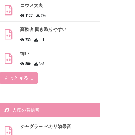
コウメ太夫
1127
676
高齢者 聞き取りやすい
735
441
怖い
580
348
もっと見る ...
人気の着信音
ジャグラー ペカリ効果音