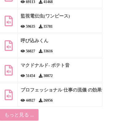
69113
41468
監視電伝虫(ワンピース)
59635
35781
呼び込みくん
56027
33616
マクドナルド- ポテト音
51454
30872
プロフェッショナル 仕事の流儀 の効果音
44927
26956
もっと見る ...