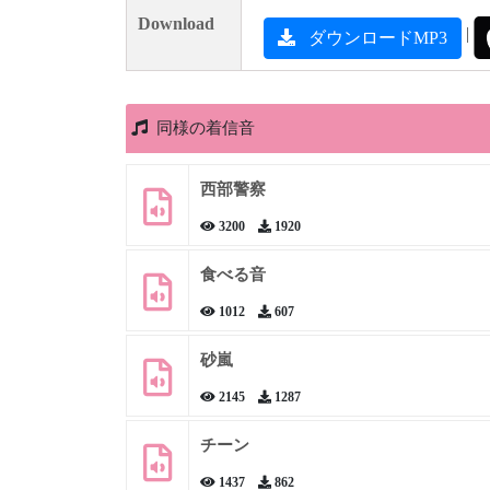
Download
|
ダウンロードMP3
同様の着信音
西部警察
3200
1920
食べる音
1012
607
砂嵐
2145
1287
チーン
1437
862