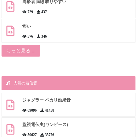
高齢者 聞き取りやすい
729
437
怖い
576
346
もっと見る ...
人気の着信音
ジャグラー ペカリ効果音
69096
41458
監視電伝虫(ワンピース)
59627
35776