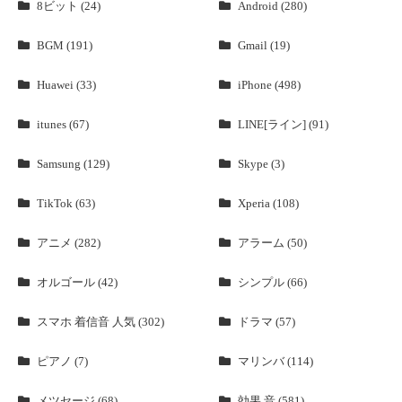
8ビット (24)
Android (280)
BGM (191)
Gmail (19)
Huawei (33)
iPhone (498)
itunes (67)
LINE[ライン] (91)
Samsung (129)
Skype (3)
TikTok (63)
Xperia (108)
アニメ (282)
アラーム (50)
オルゴール (42)
シンプル (66)
スマホ 着信音 人気 (302)
ドラマ (57)
ピアノ (7)
マリンバ (114)
メツセージ (68)
効果 音 (581)