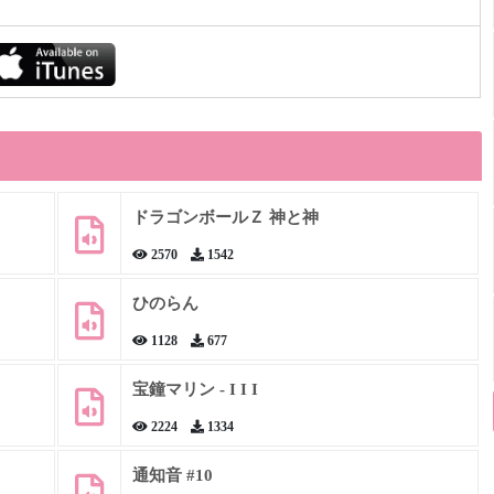
ドラゴンボールＺ 神と神
2570
1542
ひのらん
1128
677
宝鐘マリン - I I I
2224
1334
通知音 #10