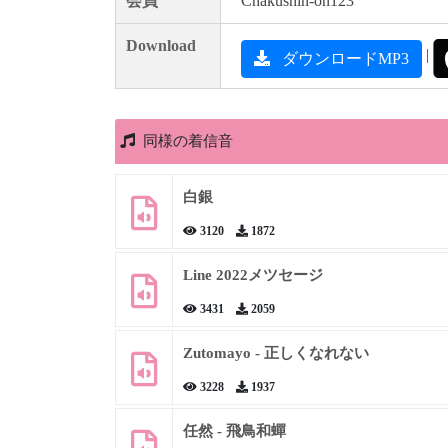
会員
Chakushin-on123
Download
|
ダウンロードMP3
同様の着信音
白銀
3120
1872
Line 2022メツセージ
3431
2059
Zutomayo - 正しくなれない
3228
1937
任然 - 飛鳥和蟬