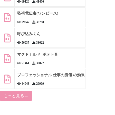
69126
41476
監視電伝虫(ワンピース)
59647
35788
呼び込みくん
56037
33622
マクドナルド- ポテト音
51461
30877
プロフェッショナル 仕事の流儀 の効果音
44948
26969
もっと見る ...