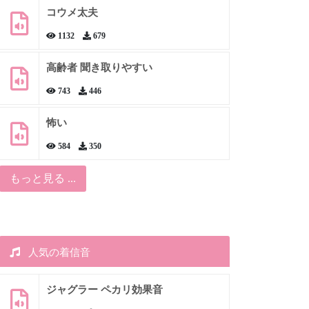
コウメ太夫
1132
679
高齢者 聞き取りやすい
743
446
怖い
584
350
もっと見る ...
人気の着信音
ジャグラー ペカリ効果音