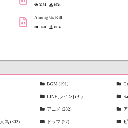
3224
1934
Among Us Kill
1690
1014
BGM (191)
Gm
LINE[ライン] (91)
Sa
アニメ (282)
ア
気 (302)
ドラマ (57)
ピ