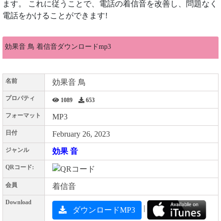
ます。 これに従うことで、電話の着信音を改善し、問題なく
電話をかけることができます!
効果音 鳥 着信音ダウンロードmp3
名前
効果音 鳥
プロパティ
1089
653
フォーマット
MP3
日付
February 26, 2023
ジャンル
効果 音
QRコード:
会員
着信音
Download
|
ダウンロードMP3