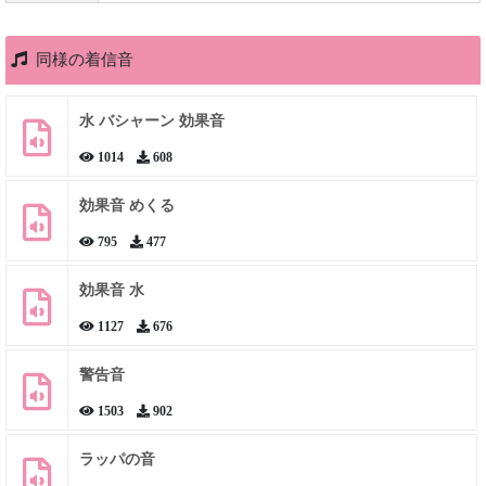
同様の着信音
水 バシャーン 効果音
1014
608
効果音 めくる
795
477
効果音 水
1127
676
警告音
1503
902
ラッパの音