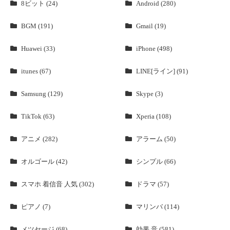
8ビット (24)
Android (280)
BGM (191)
Gmail (19)
Huawei (33)
iPhone (498)
itunes (67)
LINE[ライン] (91)
Samsung (129)
Skype (3)
TikTok (63)
Xperia (108)
アニメ (282)
アラーム (50)
オルゴール (42)
シンプル (66)
スマホ 着信音 人気 (302)
ドラマ (57)
ピアノ (7)
マリンバ (114)
メツセージ (68)
効果 音 (581)