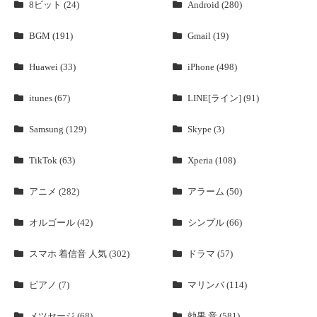
8ビット (24)
Android (280)
BGM (191)
Gmail (19)
Huawei (33)
iPhone (498)
itunes (67)
LINE[ライン] (91)
Samsung (129)
Skype (3)
TikTok (63)
Xperia (108)
アニメ (282)
アラーム (50)
オルゴール (42)
シンプル (66)
スマホ 着信音 人気 (302)
ドラマ (57)
ピアノ (7)
マリンバ (114)
メツセージ (68)
効果 音 (581)