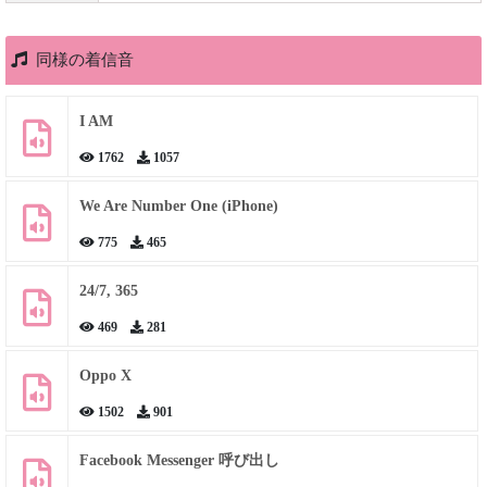
同様の着信音
I AM
1762
1057
We Are Number One (iPhone)
775
465
24/7, 365
469
281
Oppo X
1502
901
Facebook Messenger 呼び出し