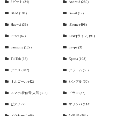
8ビット (24)
Android (280)
BGM (191)
Gmail (19)
Huawei (33)
iPhone (498)
itunes (67)
LINE[ライン] (91)
Samsung (129)
Skype (3)
TikTok (63)
Xperia (108)
アニメ (282)
アラーム (50)
オルゴール (42)
シンプル (66)
スマホ 着信音 人気 (302)
ドラマ (57)
ピアノ (7)
マリンバ (114)
メツセージ (68)
効果 音 (581)