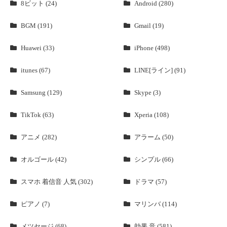
8ビット (24)
Android (280)
BGM (191)
Gmail (19)
Huawei (33)
iPhone (498)
itunes (67)
LINE[ライン] (91)
Samsung (129)
Skype (3)
TikTok (63)
Xperia (108)
アニメ (282)
アラーム (50)
オルゴール (42)
シンプル (66)
スマホ 着信音 人気 (302)
ドラマ (57)
ピアノ (7)
マリンバ (114)
メツセージ (68)
効果 音 (581)