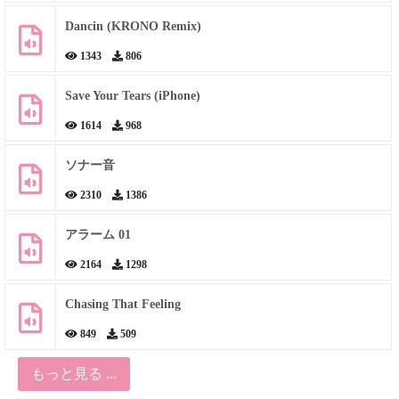
Dancin (KRONO Remix)
1343
806
Save Your Tears (iPhone)
1614
968
ソナー音
2310
1386
アラーム 01
2164
1298
Chasing That Feeling
849
509
もっと見る ...