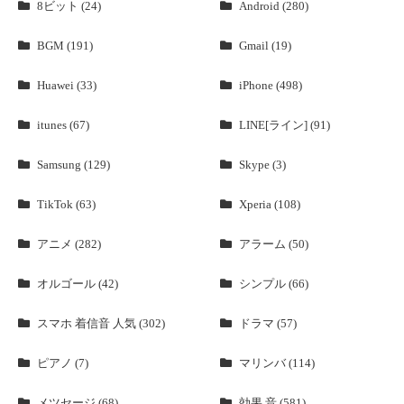
8ビット (24)
Android (280)
BGM (191)
Gmail (19)
Huawei (33)
iPhone (498)
itunes (67)
LINE[ライン] (91)
Samsung (129)
Skype (3)
TikTok (63)
Xperia (108)
アニメ (282)
アラーム (50)
オルゴール (42)
シンプル (66)
スマホ 着信音 人気 (302)
ドラマ (57)
ピアノ (7)
マリンバ (114)
メツセージ (68)
効果 音 (581)