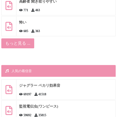
高齢者 聞き取りやすい
771
463
怖い
605
363
もっと見る ...
人気の着信音
ジャグラー ペカリ効果音
69197
41518
監視電伝虫(ワンピース)
59692
35815