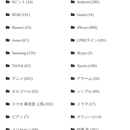
8ビット (24)
Android (280)
BGM (191)
Gmail (19)
Huawei (33)
iPhone (498)
itunes (67)
LINE[ライン] (91)
Samsung (129)
Skype (3)
TikTok (63)
Xperia (108)
アニメ (282)
アラーム (50)
オルゴール (42)
シンプル (66)
スマホ 着信音 人気 (302)
ドラマ (57)
ピアノ (7)
マリンバ (114)
メツセージ (68)
効果 音 (581)