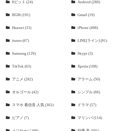
8ビット (24)
Android (280)
BGM (191)
Gmail (19)
Huawei (33)
iPhone (498)
itunes (67)
LINE[ライン] (91)
Samsung (129)
Skype (3)
TikTok (63)
Xperia (108)
アニメ (282)
アラーム (50)
オルゴール (42)
シンプル (66)
スマホ 着信音 人気 (302)
ドラマ (57)
ピアノ (7)
マリンバ (114)
メツセージ (68)
効果 音 (581)