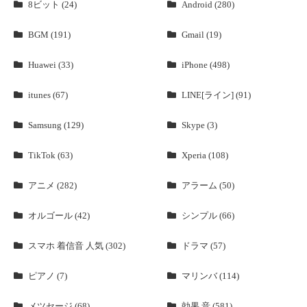
8ビット (24)
Android (280)
BGM (191)
Gmail (19)
Huawei (33)
iPhone (498)
itunes (67)
LINE[ライン] (91)
Samsung (129)
Skype (3)
TikTok (63)
Xperia (108)
アニメ (282)
アラーム (50)
オルゴール (42)
シンプル (66)
スマホ 着信音 人気 (302)
ドラマ (57)
ピアノ (7)
マリンバ (114)
メツセージ (68)
効果 音 (581)