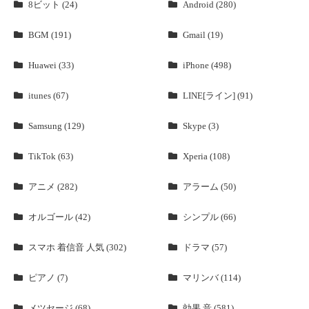
8ビット (24)
Android (280)
BGM (191)
Gmail (19)
Huawei (33)
iPhone (498)
itunes (67)
LINE[ライン] (91)
Samsung (129)
Skype (3)
TikTok (63)
Xperia (108)
アニメ (282)
アラーム (50)
オルゴール (42)
シンプル (66)
スマホ 着信音 人気 (302)
ドラマ (57)
ピアノ (7)
マリンバ (114)
メツセージ (68)
効果 音 (581)