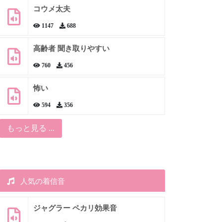
コウメ太夫
1147
688
高齢者 聞き取りやすい
760
456
怖い
594
356
もっと見る ...
人気の着信音
ジャグラー ペカリ効果音