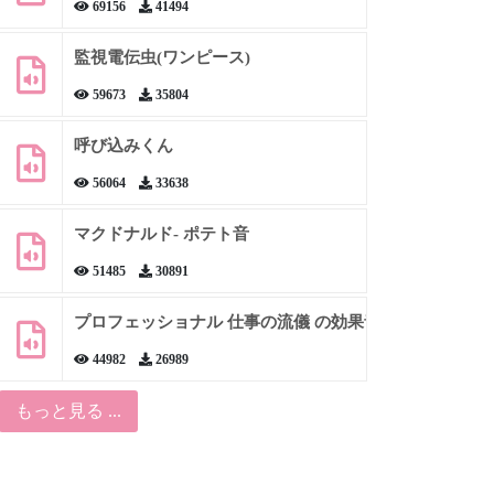
69156
41494
監視電伝虫(ワンピース)
59673
35804
呼び込みくん
56064
33638
マクドナルド- ポテト音
51485
30891
プロフェッショナル 仕事の流儀 の効果音
44982
26989
もっと見る ...