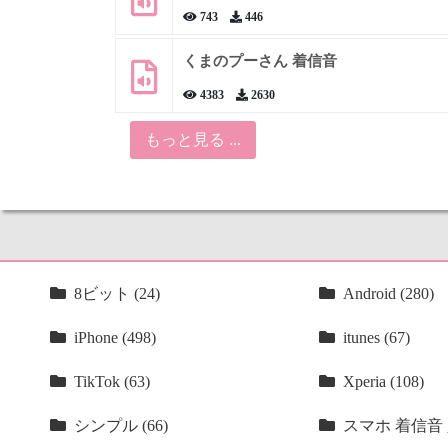
743
446
くまのプーさん 着信音
4383
2630
もっと見る ...
8ビット (24)
Android (280)
iPhone (498)
itunes (67)
TikTok (63)
Xperia (108)
シンプル (66)
スマホ 着信音 人