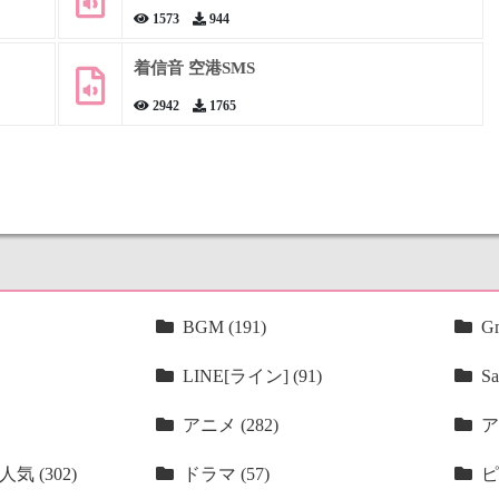
1573
944
着信音 空港SMS
2942
1765
BGM (191)
Gm
LINE[ライン] (91)
Sa
アニメ (282)
ア
気 (302)
ドラマ (57)
ピ