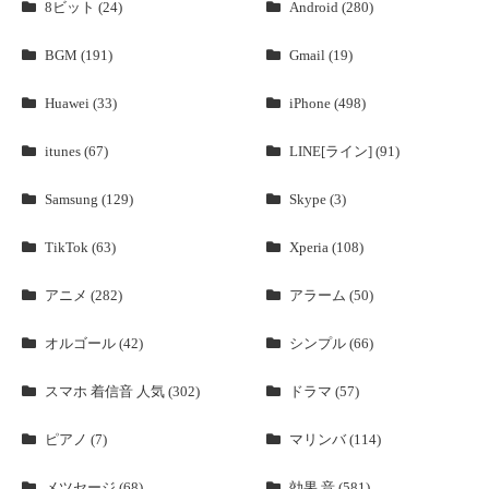
8ビット (24)
Android (280)
BGM (191)
Gmail (19)
Huawei (33)
iPhone (498)
itunes (67)
LINE[ライン] (91)
Samsung (129)
Skype (3)
TikTok (63)
Xperia (108)
アニメ (282)
アラーム (50)
オルゴール (42)
シンプル (66)
スマホ 着信音 人気 (302)
ドラマ (57)
ピアノ (7)
マリンバ (114)
メツセージ (68)
効果 音 (581)