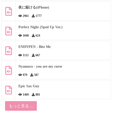
夜に駆ける(iPhone)
2961
1777
Perfect Night (Sped Up Ver.)
1040
624
ENHYPEN - Bite Me
1111
667
Nyamura - you are my curse
979
587
Epic Sax Guy
1469
881
もっと見る ...