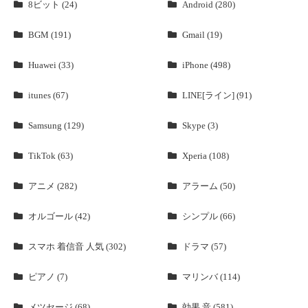
8ビット (24)
Android (280)
BGM (191)
Gmail (19)
Huawei (33)
iPhone (498)
itunes (67)
LINE[ライン] (91)
Samsung (129)
Skype (3)
TikTok (63)
Xperia (108)
アニメ (282)
アラーム (50)
オルゴール (42)
シンプル (66)
スマホ 着信音 人気 (302)
ドラマ (57)
ピアノ (7)
マリンバ (114)
メツセージ (68)
効果 音 (581)