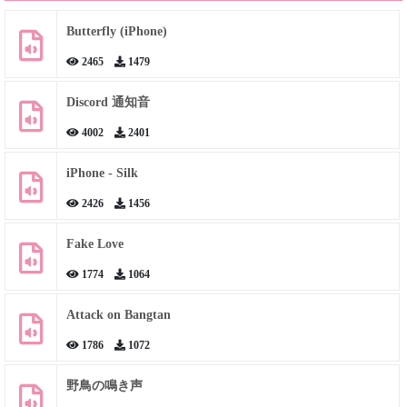
Butterfly (iPhone)
2465
1479
Discord 通知音
4002
2401
iPhone - Silk
2426
1456
Fake Love
1774
1064
Attack on Bangtan
1786
1072
野鳥の鳴き声