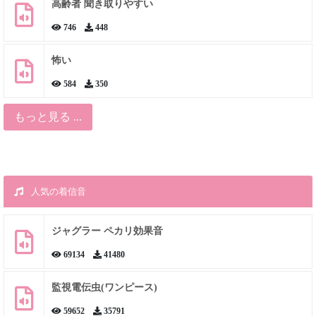
高齢者 聞き取りやすい
746
448
怖い
584
350
もっと見る ...
人気の着信音
ジャグラー ペカリ効果音
69134
41480
監視電伝虫(ワンピース)
59652
35791