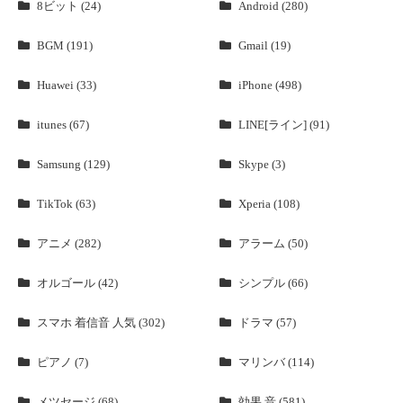
8ビット (24)
Android (280)
BGM (191)
Gmail (19)
Huawei (33)
iPhone (498)
itunes (67)
LINE[ライン] (91)
Samsung (129)
Skype (3)
TikTok (63)
Xperia (108)
アニメ (282)
アラーム (50)
オルゴール (42)
シンプル (66)
スマホ 着信音 人気 (302)
ドラマ (57)
ピアノ (7)
マリンバ (114)
メツセージ (68)
効果 音 (581)