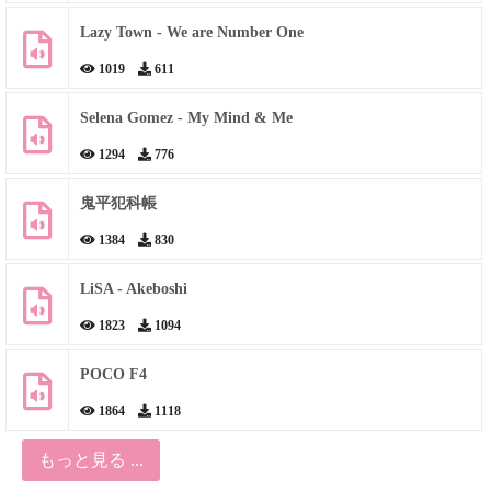
Lazy Town - We are Number One
1019
611
Selena Gomez - My Mind & Me
1294
776
鬼平犯科帳
1384
830
LiSA - Akeboshi
1823
1094
POCO F4
1864
1118
もっと見る ...