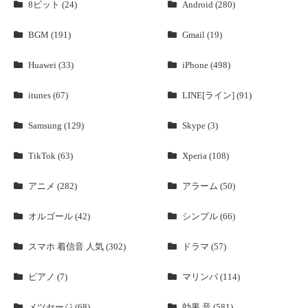
8ビット (24)
Android (280)
BGM (191)
Gmail (19)
Huawei (33)
iPhone (498)
itunes (67)
LINE[ライン] (91)
Samsung (129)
Skype (3)
TikTok (63)
Xperia (108)
アニメ (282)
アラーム (50)
オルゴール (42)
シンプル (66)
スマホ 着信音 人気 (302)
ドラマ (57)
ピアノ (7)
マリンバ (114)
メツセージ (68)
効果 音 (581)