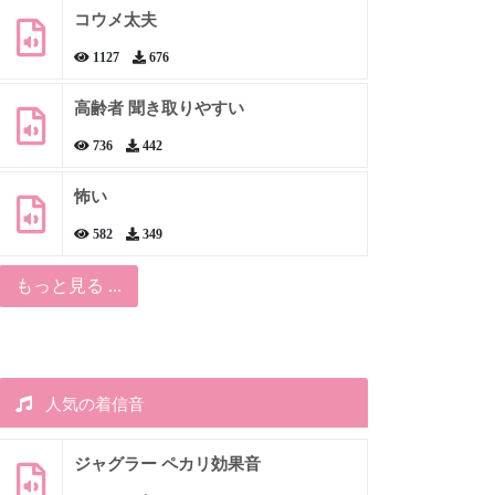
コウメ太夫
1127
676
高齢者 聞き取りやすい
736
442
怖い
582
349
もっと見る ...
人気の着信音
ジャグラー ペカリ効果音