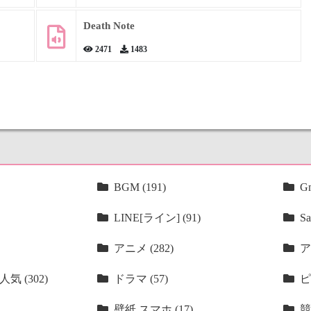
Death Note
2471
1483
BGM (191)
Gm
LINE[ライン] (91)
Sa
アニメ (282)
ア
気 (302)
ドラマ (57)
ピ
壁紙 スマホ (17)
競