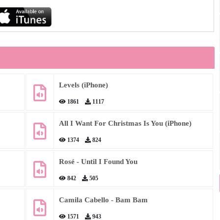
Levels (iPhone)
1861
1117
All I Want For Christmas Is You (iPhone)
1374
824
Rosé - Until I Found You
842
505
Camila Cabello - Bam Bam
1571
943