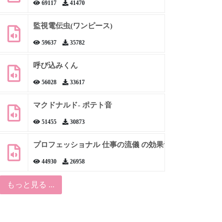
69117
41470
監視電伝虫(ワンピース)
59637
35782
呼び込みくん
56028
33617
マクドナルド- ポテト音
51455
30873
プロフェッショナル 仕事の流儀 の効果音
44930
26958
もっと見る ...