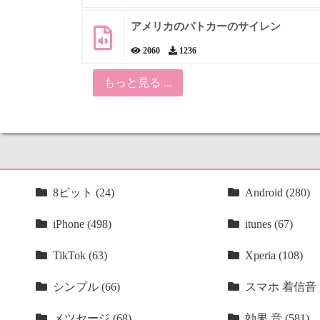
アメリカのパトカーのサイレン
2060
1236
もっと見る ...
8ビット (24)
Android (280)
iPhone (498)
itunes (67)
TikTok (63)
Xperia (108)
シンプル (66)
スマホ 着信音 人
メツセージ (68)
効果 音 (581)