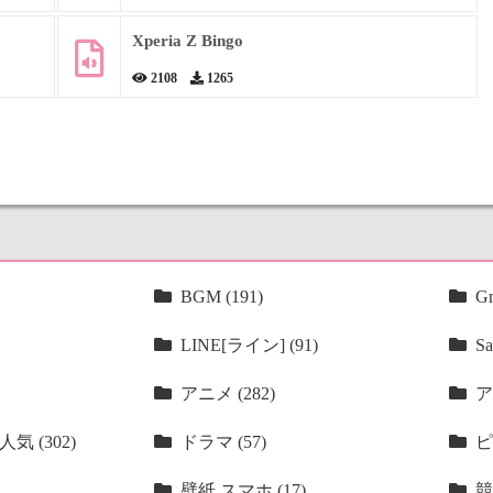
Xperia Z Bingo
2108
1265
BGM (191)
Gm
LINE[ライン] (91)
Sa
アニメ (282)
ア
気 (302)
ドラマ (57)
ピ
壁紙 スマホ (17)
競