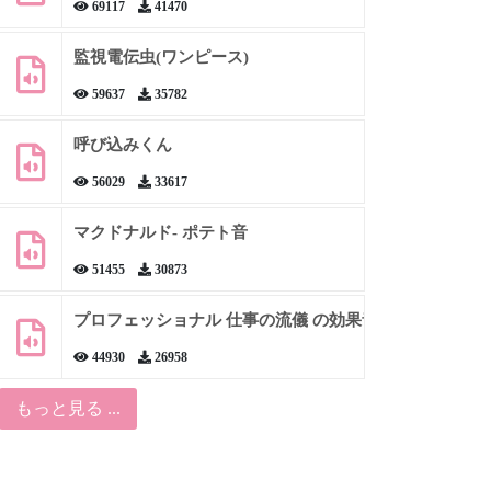
69117
41470
監視電伝虫(ワンピース)
59637
35782
呼び込みくん
56029
33617
マクドナルド- ポテト音
51455
30873
プロフェッショナル 仕事の流儀 の効果音
44930
26958
もっと見る ...