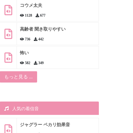
コウメ太夫
1128
677
高齢者 聞き取りやすい
736
442
怖い
582
349
もっと見る ...
人気の着信音
ジャグラー ペカリ効果音