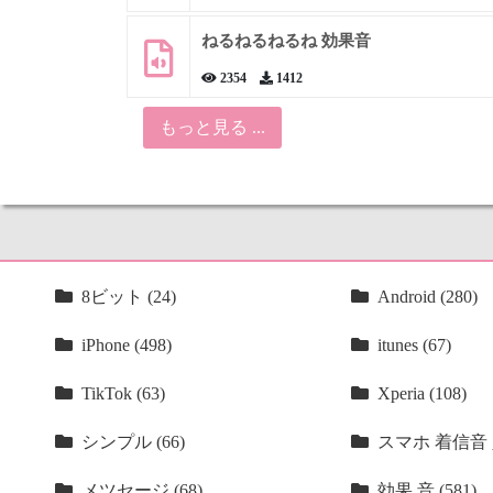
ねるねるねるね 効果音
2354
1412
もっと見る ...
8ビット (24)
Android (280)
iPhone (498)
itunes (67)
TikTok (63)
Xperia (108)
シンプル (66)
スマホ 着信音 人
メツセージ (68)
効果 音 (581)