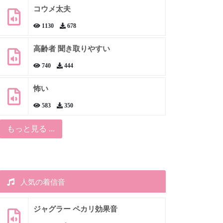
コウメ太夫
1130
678
高齢者 聞き取りやすい
740
444
怖い
583
350
もっと見る ...
人気の着信音
ジャグラー ペカリ効果音