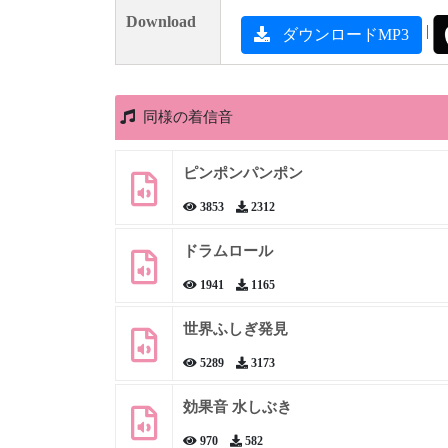
Download
|
ダウンロードMP3
同様の着信音
ピンポンパンポン
3853
2312
ドラムロール
1941
1165
世界ふしぎ発見
5289
3173
効果音 水しぶき
970
582