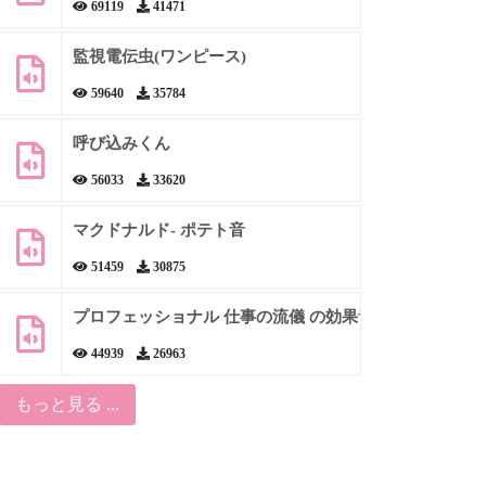
69119
41471
監視電伝虫(ワンピース)
59640
35784
呼び込みくん
56033
33620
マクドナルド- ポテト音
51459
30875
プロフェッショナル 仕事の流儀 の効果音
44939
26963
もっと見る ...