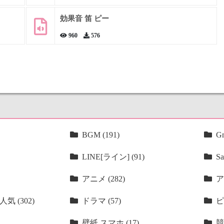
効果音 笛 ピー
960
576
BGM (191)
Gm
LINE[ライン] (91)
Sa
アニメ (282)
ア
気 (302)
ドラマ (57)
ピ
壁紙 スマホ (17)
競