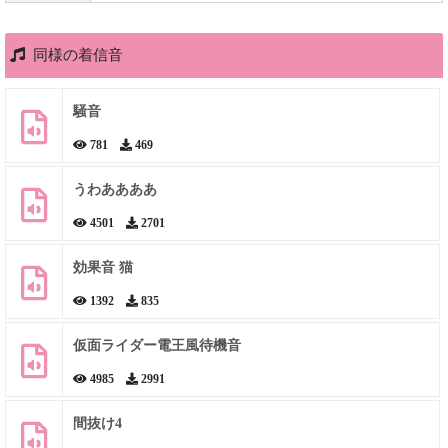
同様の着信音
騒音
781
469
うわああああ
4501
2701
効果音 猫
1392
835
仮面ライダー電王風待機音
4985
2991
間抜け4