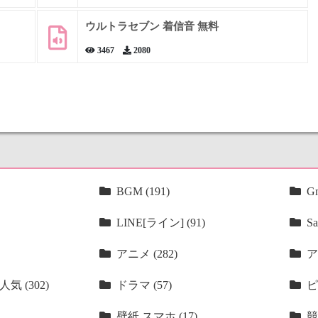
ウルトラセブン 着信音 無料
3467
2080
BGM (191)
Gm
LINE[ライン] (91)
Sa
アニメ (282)
ア
気 (302)
ドラマ (57)
ピ
壁紙 スマホ (17)
競