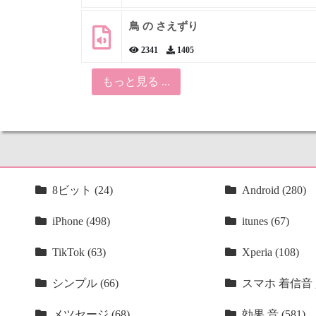
鳥 の さえずり
2341
1405
もっと見る ...
8ビット (24)
Android (280)
iPhone (498)
itunes (67)
TikTok (63)
Xperia (108)
シンプル (66)
スマホ 着信音 人
メツセージ (68)
効果 音 (581)