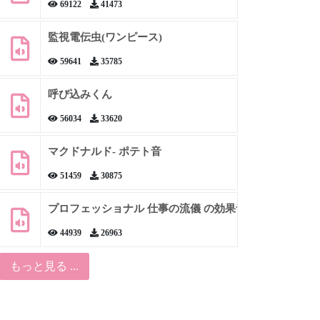
69122
41473
監視電伝虫(ワンピース)
59641
35785
呼び込みくん
56034
33620
マクドナルド- ポテト音
51459
30875
プロフェッショナル 仕事の流儀 の効果音
44939
26963
もっと見る ...