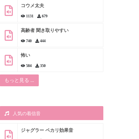
コウメ太夫
1131
679
高齢者 聞き取りやすい
740
444
怖い
584
350
もっと見る ...
人気の着信音
ジャグラー ペカリ効果音