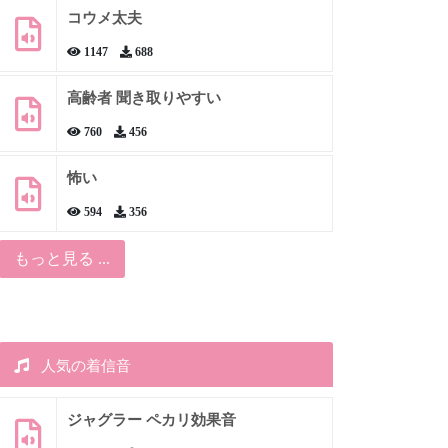
コウメ太夫
1147
688
高齢者 聞き取りやすい
760
456
怖い
594
356
もっと見る ...
人気の着信音
ジャグラー ペカリ効果音