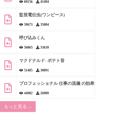
69156
41494
監視電伝虫(ワンピース)
59673
35804
呼び込みくん
56065
33639
マクドナルド- ポテト音
51485
30891
プロフェッショナル 仕事の流儀 の効果音
44982
26989
もっと見る ...