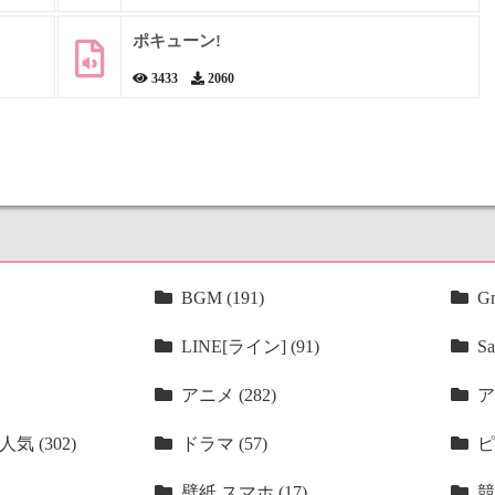
ポキューン!
3433
2060
BGM (191)
Gm
LINE[ライン] (91)
Sa
アニメ (282)
ア
気 (302)
ドラマ (57)
ピ
壁紙 スマホ (17)
競