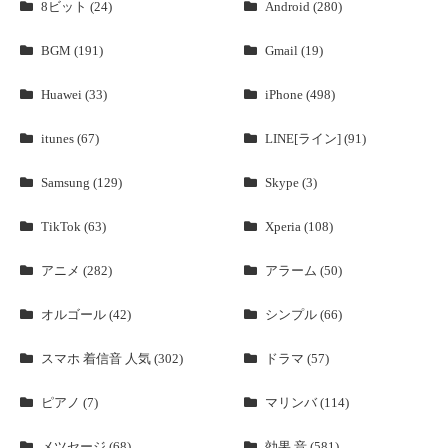
8ビット (24)
Android (280)
BGM (191)
Gmail (19)
Huawei (33)
iPhone (498)
itunes (67)
LINE[ライン] (91)
Samsung (129)
Skype (3)
TikTok (63)
Xperia (108)
アニメ (282)
アラーム (50)
オルゴール (42)
シンプル (66)
スマホ 着信音 人気 (302)
ドラマ (57)
ピアノ (7)
マリンバ (114)
メツセージ (68)
効果 音 (581)