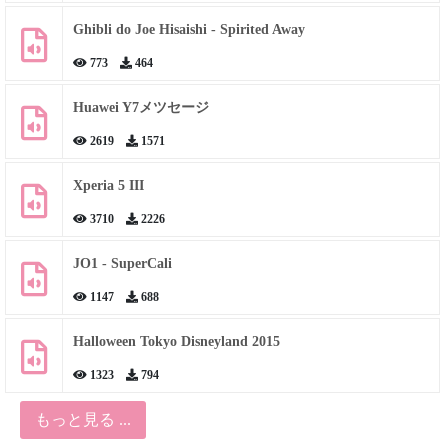
Ghibli do Joe Hisaishi - Spirited Away
773
464
Huawei Y7メツセージ
2619
1571
Xperia 5 III
3710
2226
JO1 - SuperCali
1147
688
Halloween Tokyo Disneyland 2015
1323
794
もっと見る ...