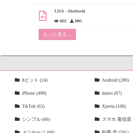
LiSA - Akeboshi
1822
1093
もっと見る ...
8ビット (24)
Android (280)
iPhone (498)
itunes (67)
TikTok (63)
Xperia (108)
シンプル (66)
スマホ 着信音 人
メツセージ (68)
効果 音 (581)