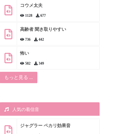
コウメ太夫
1128
677
高齢者 聞き取りやすい
736
442
怖い
582
349
もっと見る ...
人気の着信音
ジャグラー ペカリ効果音