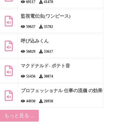
69117
41470
監視電伝虫(ワンピース)
59637
35782
呼び込みくん
56029
33617
マクドナルド- ポテト音
51456
30874
プロフェッショナル 仕事の流儀 の効果音
44930
26958
もっと見る ...