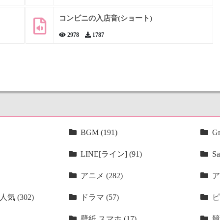
コンビニの入店音(ショート)
2978
1787
BGM (191)
Gm
LINE[ライン] (91)
Sa
アニメ (282)
ア
気 (302)
ドラマ (57)
ピ
壁紙 スマホ (17)
競