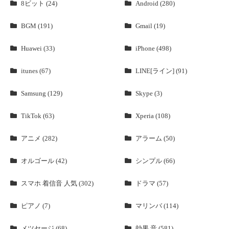
8ビット (24)
Android (280)
BGM (191)
Gmail (19)
Huawei (33)
iPhone (498)
itunes (67)
LINE[ライン] (91)
Samsung (129)
Skype (3)
TikTok (63)
Xperia (108)
アニメ (282)
アラーム (50)
オルゴール (42)
シンプル (66)
スマホ 着信音 人気 (302)
ドラマ (57)
ピアノ (7)
マリンバ (114)
メツセージ (68)
効果 音 (581)